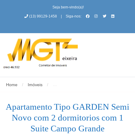
Seja bem-vindo(a)!
(13) 99129-1458
|
Siga-nos:
Home
/
Imóveis
/
Apartamento Tipo GARDEN Semi Novo c
Apartamento Tipo GARDEN Semi
Novo com 2 dormitorios com 1
Suite Campo Grande